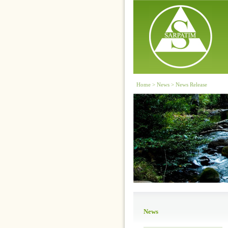
Home > News > News Release
News