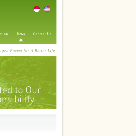
cation
News
Contact Us
ged Forest for A Better Life.