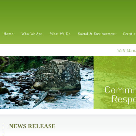
Home
Who We Are
What We Do
Social & Environment
Certifi
Well Mana
NEWS RELEASE