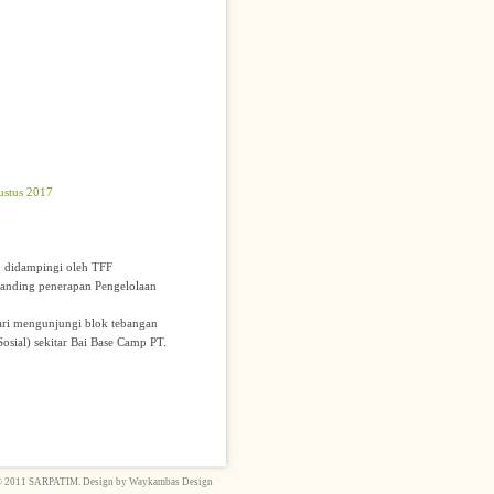
ustus 2017
 didampingi oleh TFF
banding penerapan Pengelolaan
ari mengunjungi blok tebangan
osial) sekitar Bai Base Camp PT.
© 2011 SARPATIM. Design by
Waykambas Design